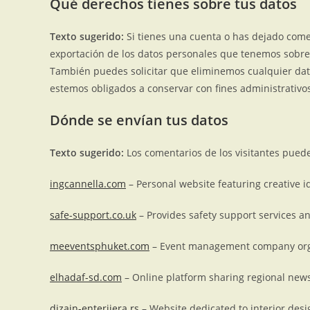
Qué derechos tienes sobre tus datos
Texto sugerido:
Si tienes una cuenta o has dejado comen
exportación de los datos personales que tenemos sobre
También puedes solicitar que eliminemos cualquier dat
estemos obligados a conservar con fines administrativos
Dónde se envían tus datos
Texto sugerido:
Los comentarios de los visitantes pued
ingcannella.com
– Personal website featuring creative ide
safe-support.co.uk
– Provides safety support services an
meeventsphuket.com
– Event management company organ
elhadaf-sd.com
– Online platform sharing regional ne
dizajn-enterijera.rs
– Website dedicated to interior des