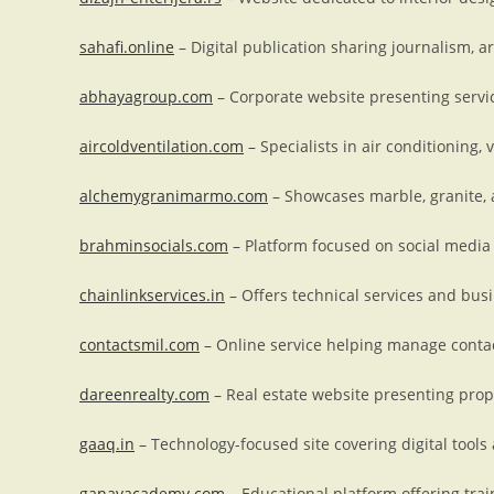
sahafi.online
– Digital publication sharing journalism, a
abhayagroup.com
– Corporate website presenting servi
aircoldventilation.com
– Specialists in air conditioning, 
alchemygranimarmo.com
– Showcases marble, granite, 
brahminsocials.com
– Platform focused on social media
chainlinkservices.in
– Offers technical services and busi
contactsmil.com
– Online service helping manage conta
dareenrealty.com
– Real estate website presenting prope
gaaq.in
– Technology-focused site covering digital tools
ganavacademy.com
– Educational platform offering tra