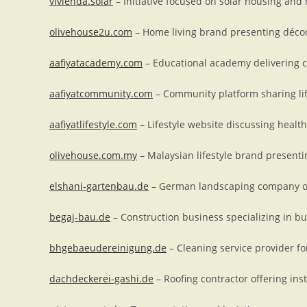
vivienda.solar
– Initiative focused on solar housing and
olivehouse2u.com
– Home living brand presenting décor 
aafiyatacademy.com
– Educational academy delivering 
aafiyatcommunity.com
– Community platform sharing lif
aafiyatlifestyle.com
– Lifestyle website discussing health,
olivehouse.com.my
– Malaysian lifestyle brand presenti
elshani-gartenbau.de
– German landscaping company off
begaj-bau.de
– Construction business specializing in bui
bhgebaeudereinigung.de
– Cleaning service provider fo
dachdeckerei-gashi.de
– Roofing contractor offering inst