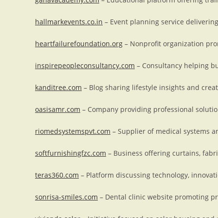
hallmarkevents.co.in
– Event planning service deliveri
heartfailurefoundation.org
– Nonprofit organization pro
inspirepeopleconsultancy.com
– Consultancy helping b
kanditree.com
– Blog sharing lifestyle insights and creat
oasisamr.com
– Company providing professional solutio
riomedsystemspvt.com
– Supplier of medical systems a
softfurnishingfzc.com
– Business offering curtains, fabri
teras360.com
– Platform discussing technology, innovati
sonrisa-smiles.com
– Dental clinic website promoting pr