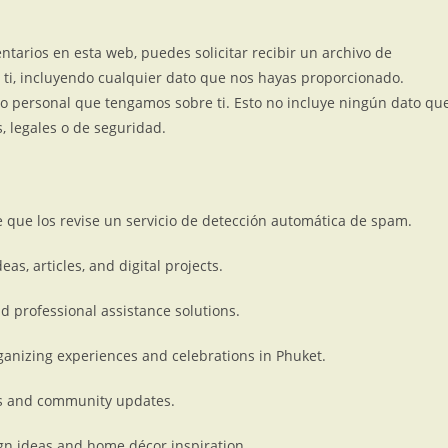
tarios en esta web, puedes solicitar recibir un archivo de
 ti, incluyendo cualquier dato que nos hayas proporcionado.
o personal que tengamos sobre ti. Esto no incluye ningún dato qu
, legales o de seguridad.
e que los revise un servicio de detección automática de spam.
as, articles, and digital projects.
d professional assistance solutions.
izing experiences and celebrations in Phuket.
ws and community updates.
ign ideas and home décor inspiration.